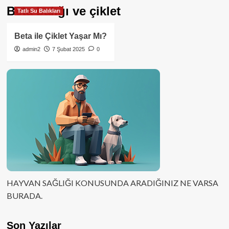
Beta balığı ve çiklet
Tatlı Su Balıkları
Beta ile Çiklet Yaşar Mı?
admin2
7 Şubat 2025
0
HAYVAN SAĞLIĞI KONUSUNDA ARADIĞINIZ NE VARSA
BURADA.
Son Yazılar