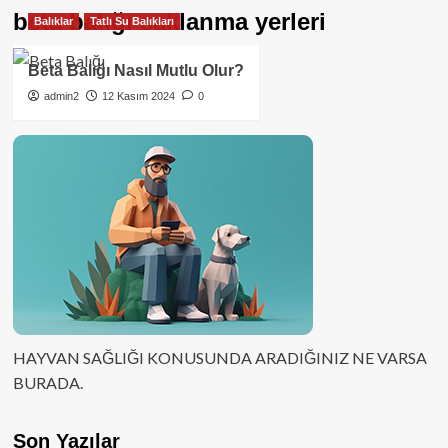
beta balığı saklanma yerleri
Balıklar
Tatlı Su Balıkları
Beta Balığı Nasıl Mutlu Olur?
admin2
12 Kasım 2024
0
HAYVAN SAĞLIĞI KONUSUNDA ARADIĞINIZ NE VARSA
BURADA.
Son Yazılar