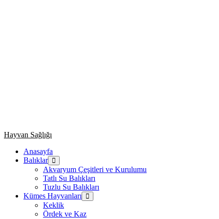
Primary
Hayvan Sağlığı
Menu
Anasayfa
Balıklar
Akvaryum Çeşitleri ve Kurulumu
Tatlı Su Balıkları
Tuzlu Su Balıkları
Kümes Hayvanları
Keklik
Ördek ve Kaz