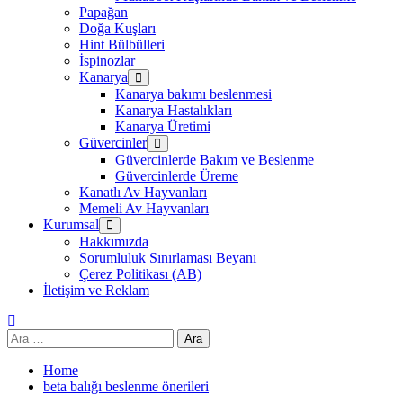
Papağan
Doğa Kuşları
Hint Bülbülleri
İspinozlar
Kanarya
Kanarya bakımı beslenmesi
Kanarya Hastalıkları
Kanarya Üretimi
Güvercinler
Güvercinlerde Bakım ve Beslenme
Güvercinlerde Üreme
Kanatlı Av Hayvanları
Memeli Av Hayvanları
Kurumsal
Hakkımızda
Sorumluluk Sınırlaması Beyanı
Çerez Politikası (AB)
İletişim ve Reklam
Arama:
Home
beta balığı beslenme önerileri