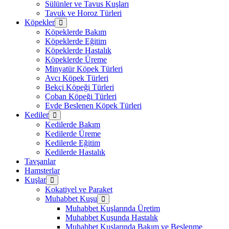
Sülünler ve Tavus Kuşları
Tavuk ve Horoz Türleri
Köpekler
Köpeklerde Bakım
Köpeklerde Eğitim
Köpeklerde Hastalık
Köpeklerde Üreme
Minyatür Köpek Türleri
Avcı Köpek Türleri
Bekçi Köpeği Türleri
Çoban Köpeği Türleri
Evde Beslenen Köpek Türleri
Kediler
Kedilerde Bakım
Kedilerde Üreme
Kedilerde Eğitim
Kedilerde Hastalık
Tavşanlar
Hamsterlar
Kuşlar
Kokatiyel ve Paraket
Muhabbet Kuşu
Muhabbet Kuşlarında Üretim
Muhabbet Kuşunda Hastalık
Muhabbet Kuşlarında Bakım ve Beslenme