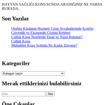
HAYVAN SAĞLIĞI KONUSUNDA ARADIĞINIZ NE VARSA
BURADA.
Son Yazılar
Otobüs Kiralama Hizmeti: Grup Seyahatlerinde Konfor,
Güvenlik ve Ekonomik Çözüm Rehberi
Çulluk Kuşu Nerelerde Yaşar ve Nasıl Bulunur?
Çulluk Kuşu
Muhabbet Kuşu Soğuğa Ne Kadar Dayanır?
Kategoriler
Kategoriler
Merak ettiklerinizi bulabilirsiniz
Arama:
Öne Çıkanlar