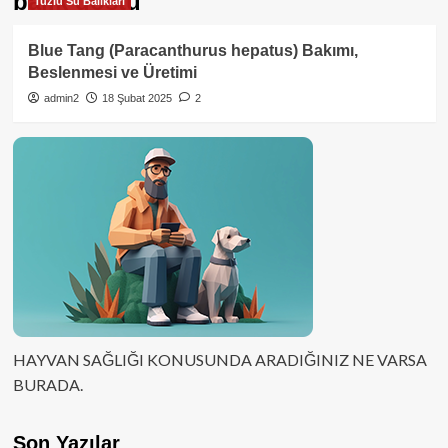
balık dostu
Tuzlu Su Balıkları
Blue Tang (Paracanthurus hepatus) Bakımı,
Beslenmesi ve Üretimi
admin2
18 Şubat 2025
2
HAYVAN SAĞLIĞI KONUSUNDA ARADIĞINIZ NE VARSA
BURADA.
Son Yazılar