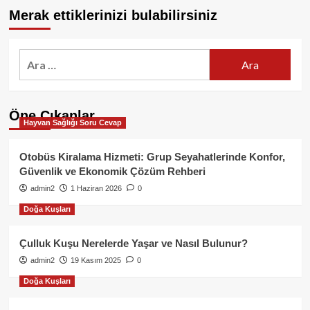
Merak ettiklerinizi bulabilirsiniz
Arama:
Öne Çıkanlar
Hayvan Sağlığı Soru Cevap
Otobüs Kiralama Hizmeti: Grup Seyahatlerinde Konfor,
Güvenlik ve Ekonomik Çözüm Rehberi
admin2
1 Haziran 2026
0
Doğa Kuşları
Çulluk Kuşu Nerelerde Yaşar ve Nasıl Bulunur?
admin2
19 Kasım 2025
0
Doğa Kuşları