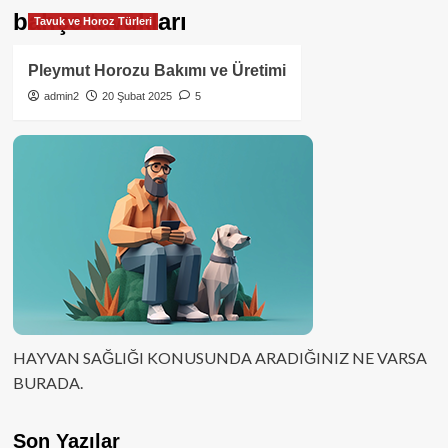
bahçe tavukları
Tavuk ve Horoz Türleri
Pleymut Horozu Bakımı ve Üretimi
admin2
20 Şubat 2025
5
HAYVAN SAĞLIĞI KONUSUNDA ARADIĞINIZ NE VARSA
BURADA.
Son Yazılar