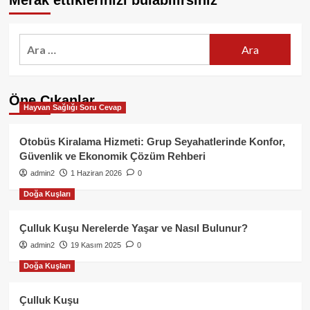
Merak ettiklerinizi bulabilirsiniz
Arama:
Öne Çıkanlar
Hayvan Sağlığı Soru Cevap
Otobüs Kiralama Hizmeti: Grup Seyahatlerinde Konfor,
Güvenlik ve Ekonomik Çözüm Rehberi
admin2
1 Haziran 2026
0
Doğa Kuşları
Çulluk Kuşu Nerelerde Yaşar ve Nasıl Bulunur?
admin2
19 Kasım 2025
0
Doğa Kuşları
Çulluk Kuşu