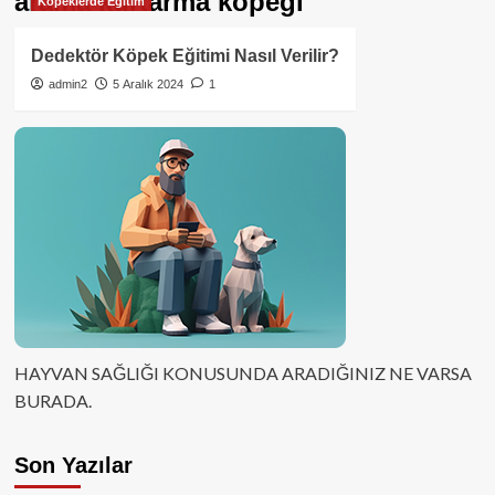
arama kurtarma köpeği
Köpeklerde Eğitim
Dedektör Köpek Eğitimi Nasıl Verilir?
admin2
5 Aralık 2024
1
HAYVAN SAĞLIĞI KONUSUNDA ARADIĞINIZ NE VARSA
BURADA.
Son Yazılar