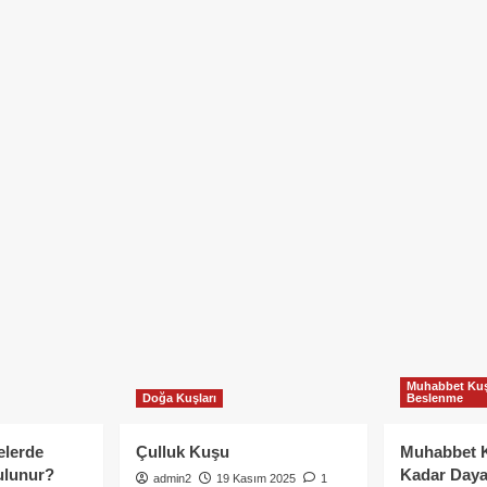
Muhabbet Kuş
Doğa Kuşları
Beslenme
elerde
Çulluk Kuşu
Muhabbet 
ulunur?
Kadar Daya
admin2
19 Kasım 2025
1