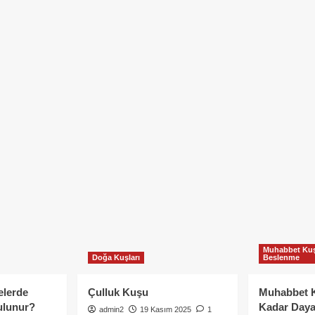
Muhabbet Kuş
Doğa Kuşları
Beslenme
elerde
Çulluk Kuşu
Muhabbet 
ulunur?
Kadar Daya
admin2
19 Kasım 2025
1