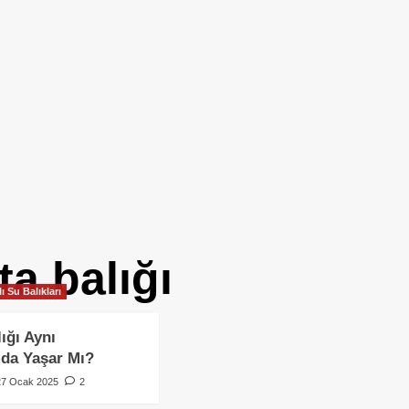
a balığı
lı Su Balıkları
ığı Aynı
da Yaşar Mı?
27 Ocak 2025
2