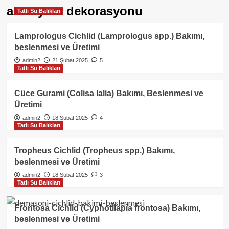
akvaryum dekorasyonu
Tatlı Su Balıkları
Lamprologus Cichlid (Lamprologus spp.) Bakımı,
beslenmesi ve Üretimi
admin2
21 Şubat 2025
5
Tatlı Su Balıkları
Cüce Gurami (Colisa lalia) Bakımı, Beslenmesi ve
Üretimi
admin2
18 Şubat 2025
4
Tatlı Su Balıkları
Tropheus Cichlid (Tropheus spp.) Bakımı,
beslenmesi ve Üretimi
admin2
18 Şubat 2025
3
Tatlı Su Balıkları
Frontosa Cichlid (Cyphotilapia frontosa) Bakımı,
beslenmesi ve Üretimi