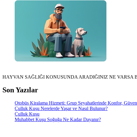
HAYVAN SAĞLIĞI KONUSUNDA ARADIĞINIZ NE VARSA 
Son Yazılar
Otobüs Kiralama Hizmeti: Grup Seyahatlerinde Konfor, Güve
Çulluk Kuşu Nerelerde Yaşar ve Nasıl Bulunur?
Çulluk Kuşu
Muhabbet Kuşu Soğuğa Ne Kadar Dayanır?