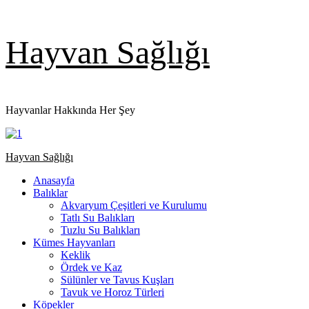
Skip
Hayvan Sağlığı
to
content
Hayvanlar Hakkında Her Şey
Primary
Hayvan Sağlığı
Menu
Anasayfa
Balıklar
Akvaryum Çeşitleri ve Kurulumu
Tatlı Su Balıkları
Tuzlu Su Balıkları
Kümes Hayvanları
Keklik
Ördek ve Kaz
Sülünler ve Tavus Kuşları
Tavuk ve Horoz Türleri
Köpekler