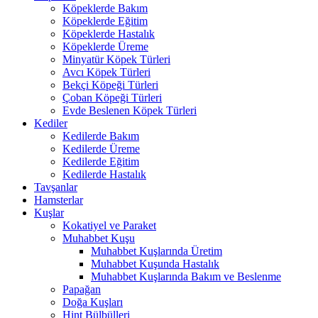
Köpeklerde Bakım
Köpeklerde Eğitim
Köpeklerde Hastalık
Köpeklerde Üreme
Minyatür Köpek Türleri
Avcı Köpek Türleri
Bekçi Köpeği Türleri
Çoban Köpeği Türleri
Evde Beslenen Köpek Türleri
Kediler
Kedilerde Bakım
Kedilerde Üreme
Kedilerde Eğitim
Kedilerde Hastalık
Tavşanlar
Hamsterlar
Kuşlar
Kokatiyel ve Paraket
Muhabbet Kuşu
Muhabbet Kuşlarında Üretim
Muhabbet Kuşunda Hastalık
Muhabbet Kuşlarında Bakım ve Beslenme
Papağan
Doğa Kuşları
Hint Bülbülleri