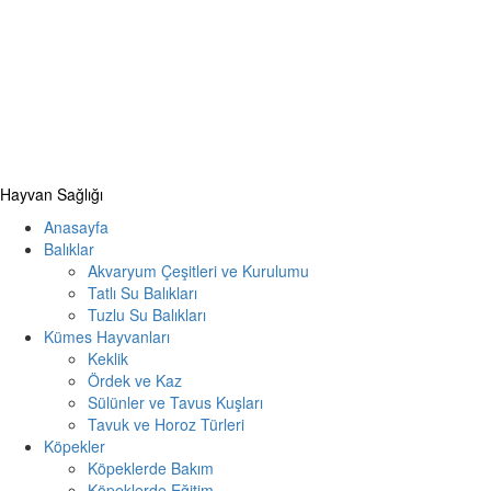
Primary
Hayvan Sağlığı
Menu
Anasayfa
Balıklar
Akvaryum Çeşitleri ve Kurulumu
Tatlı Su Balıkları
Tuzlu Su Balıkları
Kümes Hayvanları
Keklik
Ördek ve Kaz
Sülünler ve Tavus Kuşları
Tavuk ve Horoz Türleri
Köpekler
Köpeklerde Bakım
Köpeklerde Eğitim