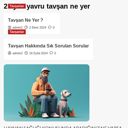
2 aylık yavru tavşan ne yer
Tavşanlar
Tavşan Ne Yer ?
admin2
2 Ekim 2024
0
Tavşanlar
Tavşan Hakkında Sık Sorulan Sorular
admin2
16 Eylül 2024
0
HAYVAN SAĞLIĞI KONUSUNDA ARADIĞINIZ NE VARSA