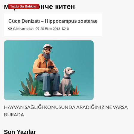
морско конче китен
Tuzlu Su Balıkları
Cüce Denizatı – Hippocampus zosterae
Gökhan aslan
20 Ekim 2013
0
HAYVAN SAĞLIĞI KONUSUNDA ARADIĞINIZ NE VARSA
BURADA.
Son Yazılar