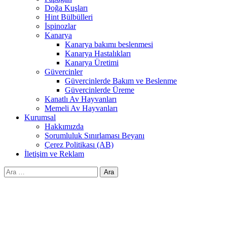
Doğa Kuşları
Hint Bülbülleri
İspinozlar
Kanarya
Kanarya bakımı beslenmesi
Kanarya Hastalıkları
Kanarya Üretimi
Güvercinler
Güvercinlerde Bakım ve Beslenme
Güvercinlerde Üreme
Kanatlı Av Hayvanları
Memeli Av Hayvanları
Kurumsal
Hakkımızda
Sorumluluk Sınırlaması Beyanı
Çerez Politikası (AB)
İletişim ve Reklam
Arama: