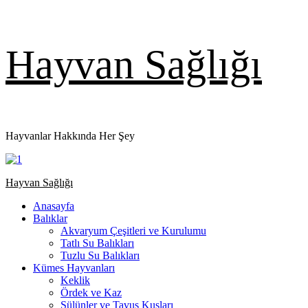
Skip
Hayvan Sağlığı
to
content
Hayvanlar Hakkında Her Şey
Primary
Hayvan Sağlığı
Menu
Anasayfa
Balıklar
Akvaryum Çeşitleri ve Kurulumu
Tatlı Su Balıkları
Tuzlu Su Balıkları
Kümes Hayvanları
Keklik
Ördek ve Kaz
Sülünler ve Tavus Kuşları