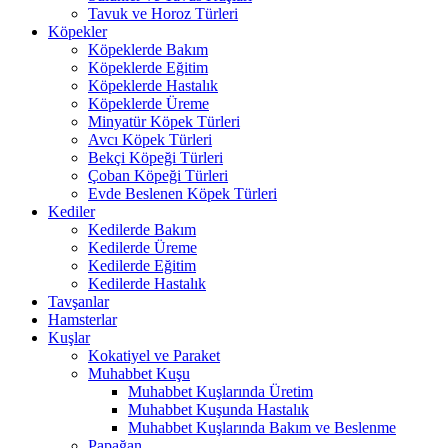
Tavuk ve Horoz Türleri
Köpekler
Köpeklerde Bakım
Köpeklerde Eğitim
Köpeklerde Hastalık
Köpeklerde Üreme
Minyatür Köpek Türleri
Avcı Köpek Türleri
Bekçi Köpeği Türleri
Çoban Köpeği Türleri
Evde Beslenen Köpek Türleri
Kediler
Kedilerde Bakım
Kedilerde Üreme
Kedilerde Eğitim
Kedilerde Hastalık
Tavşanlar
Hamsterlar
Kuşlar
Kokatiyel ve Paraket
Muhabbet Kuşu
Muhabbet Kuşlarında Üretim
Muhabbet Kuşunda Hastalık
Muhabbet Kuşlarında Bakım ve Beslenme
Papağan