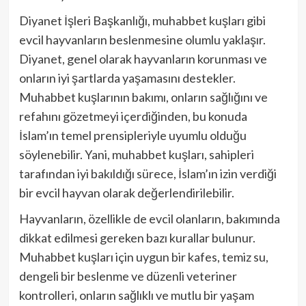
Diyanet İşleri Başkanlığı, muhabbet kuşları gibi
evcil hayvanların beslenmesine olumlu yaklaşır.
Diyanet, genel olarak hayvanların korunması ve
onların iyi şartlarda yaşamasını destekler.
Muhabbet kuşlarının bakımı, onların sağlığını ve
refahını gözetmeyi içerdiğinden, bu konuda
İslam’ın temel prensipleriyle uyumlu olduğu
söylenebilir. Yani, muhabbet kuşları, sahipleri
tarafından iyi bakıldığı sürece, İslam’ın izin verdiği
bir evcil hayvan olarak değerlendirilebilir.
Hayvanların, özellikle de evcil olanların, bakımında
dikkat edilmesi gereken bazı kurallar bulunur.
Muhabbet kuşları için uygun bir kafes, temiz su,
dengeli bir beslenme ve düzenli veteriner
kontrolleri, onların sağlıklı ve mutlu bir yaşam