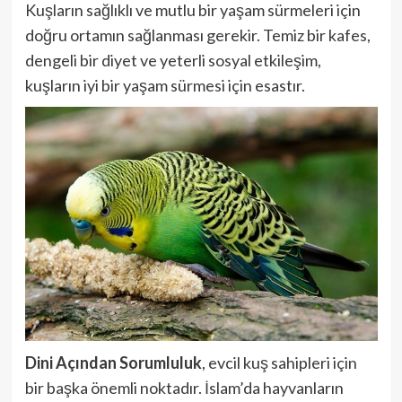
Kuşların sağlıklı ve mutlu bir yaşam sürmeleri için
doğru ortamın sağlanması gerekir. Temiz bir kafes,
dengeli bir diyet ve yeterli sosyal etkileşim,
kuşların iyi bir yaşam sürmesi için esastır.
Dini Açından Sorumluluk
, evcil kuş sahipleri için
bir başka önemli noktadır. İslam’da hayvanların