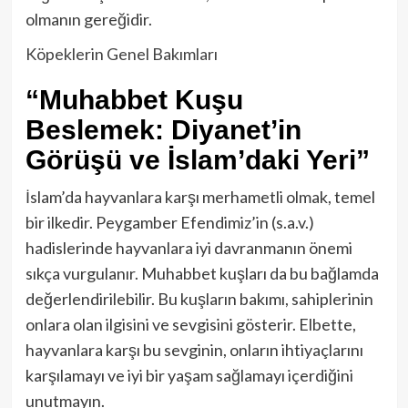
olmanın gereğidir.
Köpeklerin Genel Bakımları
“Muhabbet Kuşu
Beslemek: Diyanet’in
Görüşü ve İslam’daki Yeri”
İslam’da hayvanlara karşı merhametli olmak, temel
bir ilkedir. Peygamber Efendimiz’in (s.a.v.)
hadislerinde hayvanlara iyi davranmanın önemi
sıkça vurgulanır. Muhabbet kuşları da bu bağlamda
değerlendirilebilir. Bu kuşların bakımı, sahiplerinin
onlara olan ilgisini ve sevgisini gösterir. Elbette,
hayvanlara karşı bu sevginin, onların ihtiyaçlarını
karşılamayı ve iyi bir yaşam sağlamayı içerdiğini
unutmayın.