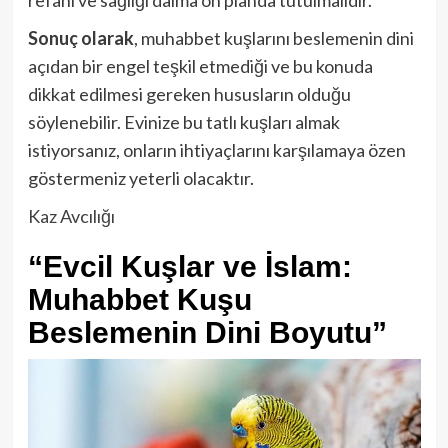
refahı ve sağlığı daima ön planda tutulmalıdır.
Sonuç olarak
, muhabbet kuşlarını beslemenin dini
açıdan bir engel teşkil etmediği ve bu konuda
dikkat edilmesi gereken hususların olduğu
söylenebilir. Evinize bu tatlı kuşları almak
istiyorsanız, onların ihtiyaçlarını karşılamaya özen
göstermeniz yeterli olacaktır.
Kaz Avcılığı
“Evcil Kuşlar ve İslam:
Muhabbet Kuşu
Beslemenin Dini Boyutu”