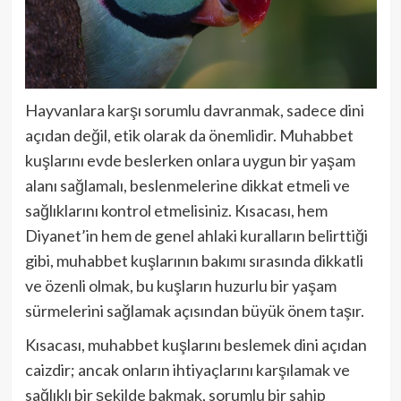
Hayvanlara karşı sorumlu davranmak, sadece dini
açıdan değil, etik olarak da önemlidir. Muhabbet
kuşlarını evde beslerken onlara uygun bir yaşam
alanı sağlamalı, beslenmelerine dikkat etmeli ve
sağlıklarını kontrol etmelisiniz. Kısacası, hem
Diyanet’in hem de genel ahlaki kuralların belirttiği
gibi, muhabbet kuşlarının bakımı sırasında dikkatli
ve özenli olmak, bu kuşların huzurlu bir yaşam
sürmelerini sağlamak açısından büyük önem taşır.
Kısacası, muhabbet kuşlarını beslemek dini açıdan
caizdir; ancak onların ihtiyaçlarını karşılamak ve
sağlıklı bir şekilde bakmak, sorumlu bir sahip