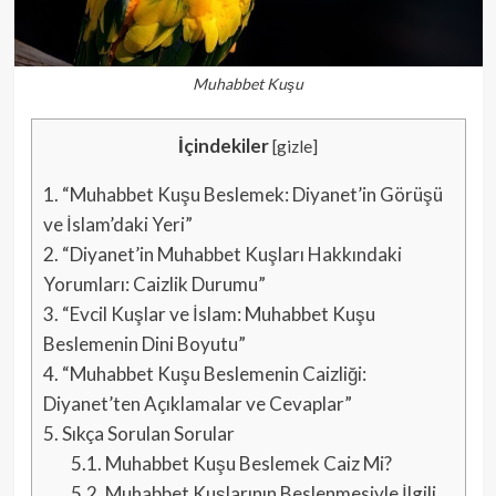
Muhabbet Kuşu
İçindekiler
[
gizle
]
1.
“Muhabbet Kuşu Beslemek: Diyanet’in Görüşü
ve İslam’daki Yeri”
2.
“Diyanet’in Muhabbet Kuşları Hakkındaki
Yorumları: Caizlik Durumu”
3.
“Evcil Kuşlar ve İslam: Muhabbet Kuşu
Beslemenin Dini Boyutu”
4.
“Muhabbet Kuşu Beslemenin Caizliği:
Diyanet’ten Açıklamalar ve Cevaplar”
5.
Sıkça Sorulan Sorular
5.1.
Muhabbet Kuşu Beslemek Caiz Mi?
5.2.
Muhabbet Kuşlarının Beslenmesiyle İlgili