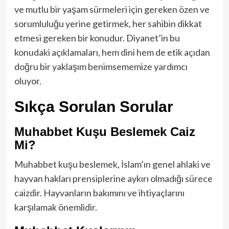
ve mutlu bir yaşam sürmeleri için gereken özen ve
sorumluluğu yerine getirmek, her sahibin dikkat
etmesi gereken bir konudur. Diyanet’in bu
konudaki açıklamaları, hem dini hem de etik açıdan
doğru bir yaklaşım benimsememize yardımcı
oluyor.
Sıkça Sorulan Sorular
Muhabbet Kuşu Beslemek Caiz
Mi?
Muhabbet kuşu beslemek, İslam’ın genel ahlaki ve
hayvan hakları prensiplerine aykırı olmadığı sürece
caizdir. Hayvanların bakımını ve ihtiyaçlarını
karşılamak önemlidir.