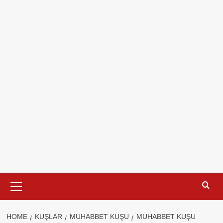
Primary
Menu
HOME
KUŞLAR
MUHABBET KUŞU
MUHABBET KUŞU