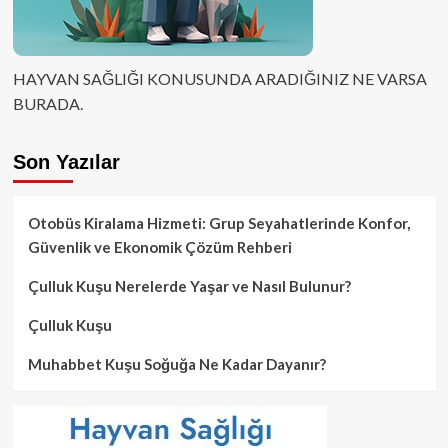
HAYVAN SAĞLIĞI KONUSUNDA ARADIĞINIZ NE VARSA
BURADA.
Son Yazılar
Otobüs Kiralama Hizmeti: Grup Seyahatlerinde Konfor,
Güvenlik ve Ekonomik Çözüm Rehberi
Çulluk Kuşu Nerelerde Yaşar ve Nasıl Bulunur?
Çulluk Kuşu
Muhabbet Kuşu Soğuğa Ne Kadar Dayanır?