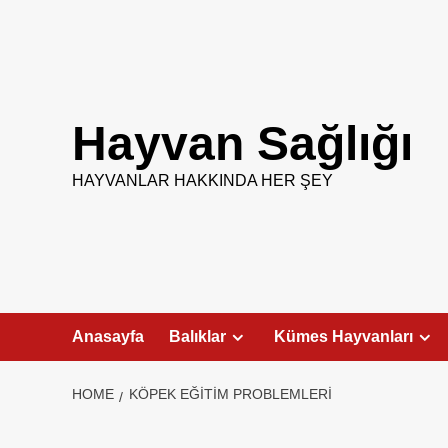
Skip
to
content
Hayvan Sağlığı
HAYVANLAR HAKKINDA HER ŞEY
Anasayfa
Balıklar
Kümes Hayvanları
HOME
KÖPEK EĞITIM PROBLEMLERI