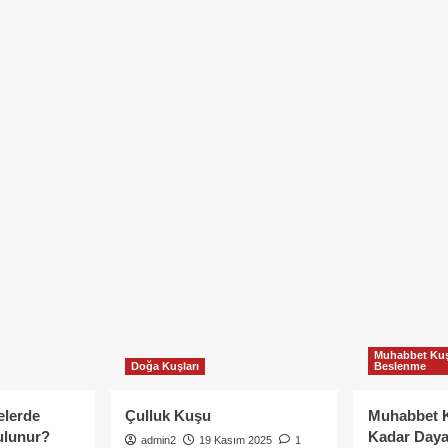
Muhabbet Kuş
Doğa Kuşları
Beslenme
elerde
Çulluk Kuşu
Muhabbet 
ulunur?
Kadar Daya
admin2
19 Kasım 2025
1