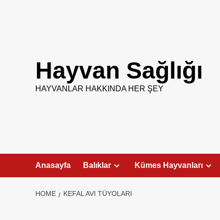
Skip
to
content
Hayvan Sağlığı
HAYVANLAR HAKKINDA HER ŞEY
Anasayfa
Balıklar
Kümes Hayvanları
HOME
KEFAL AVI TÜYOLARI