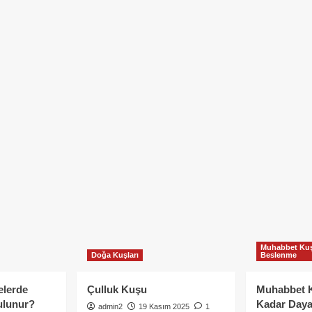
Muhabbet Kuş
Doğa Kuşları
Beslenme
elerde
Çulluk Kuşu
Muhabbet 
ulunur?
Kadar Daya
admin2
19 Kasım 2025
1