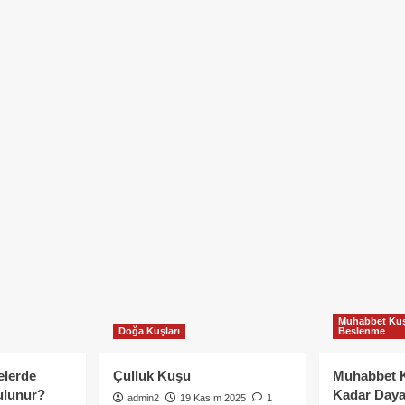
Muhabbet Kuş
Doğa Kuşları
Beslenme
elerde
Çulluk Kuşu
Muhabbet 
ulunur?
Kadar Daya
admin2
19 Kasım 2025
1