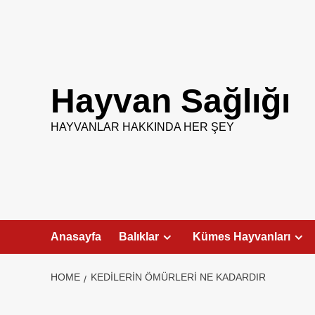
Skip
to
content
Hayvan Sağlığı
HAYVANLAR HAKKINDA HER ŞEY
Anasayfa
Balıklar
Kümes Hayvanları
HOME
KEDILERIN ÖMÜRLERI NE KADARDIR