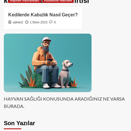
kedilerde kabızlık belirtisi
Hayvan Hastalıkları
Kedilerde Hastalık
Kedilerde Kabızlık Nasıl Geçer?
admin2
1 Ekim 2013
0
HAYVAN SAĞLIĞI KONUSUNDA ARADIĞINIZ NE VARSA
BURADA.
Son Yazılar