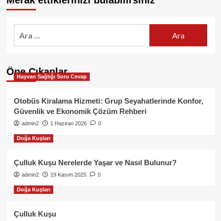
Merak ettiklerinizi bulabilirsiniz
Arama:
Öne Çıkanlar
Hayvan Sağlığı Soru Cevap
Otobüs Kiralama Hizmeti: Grup Seyahatlerinde Konfor,
Güvenlik ve Ekonomik Çözüm Rehberi
admin2
1 Haziran 2026
0
Doğa Kuşları
Çulluk Kuşu Nerelerde Yaşar ve Nasıl Bulunur?
admin2
19 Kasım 2025
0
Doğa Kuşları
Çulluk Kuşu