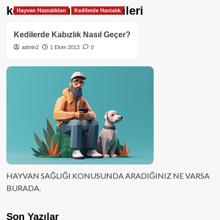
kedide kabızlık belirtileri
Hayvan Hastalıkları
Kedilerde Hastalık
Kedilerde Kabızlık Nasıl Geçer?
admin2
1 Ekim 2013
0
HAYVAN SAĞLIĞI KONUSUNDA ARADIĞINIZ NE VARSA
BURADA.
Son Yazılar