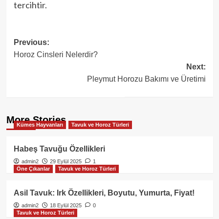
tercihtir.
Post
Previous:
Horoz Cinsleri Nelerdir?
navigation
Next:
Pleymut Horozu Bakımı ve Üretimi
More Stories
Kümes Hayvanları
Tavuk ve Horoz Türleri
Habeş Tavuğu Özellikleri
admin2
29 Eylül 2025
1
Öne Çıkanlar
Tavuk ve Horoz Türleri
Asil Tavuk: Irk Özellikleri, Boyutu, Yumurta, Fiyat!
admin2
18 Eylül 2025
0
Tavuk ve Horoz Türleri