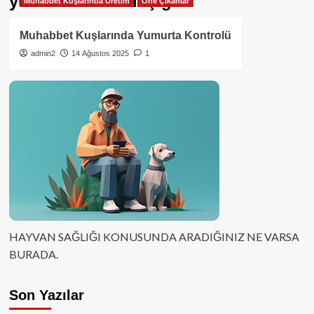
yumurta kontrol ışığı
Muhabbet Kuşlarında Üretim
Öne Çıkanlar
Muhabbet Kuşlarında Yumurta Kontrolü
admin2
14 Ağustos 2025
1
HAYVAN SAĞLIĞI KONUSUNDA ARADIĞINIZ NE VARSA
BURADA.
Son Yazılar