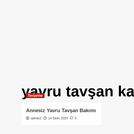
yavru tavşan k
Tavşanlar
Annesiz Yavru Tavşan Bakımı
admin2
14 Ekim 2024
0