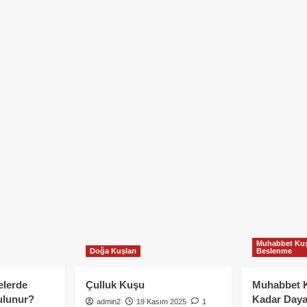
Muhabbet Kuş
Doğa Kuşları
Beslenme
elerde
Çulluk Kuşu
Muhabbet 
ulunur?
Kadar Daya
admin2
19 Kasım 2025
1