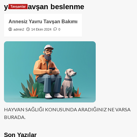
yavru tavşan beslenme
Tavşanlar
Annesiz Yavru Tavşan Bakımı
admin2
14 Ekim 2024
0
HAYVAN SAĞLIĞI KONUSUNDA ARADIĞINIZ NE VARSA
BURADA.
Son Yazılar