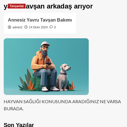
yavru tavşan arkadaş arıyor
Tavşanlar
Annesiz Yavru Tavşan Bakımı
admin2
14 Ekim 2024
0
HAYVAN SAĞLIĞI KONUSUNDA ARADIĞINIZ NE VARSA
BURADA.
Son Yazılar