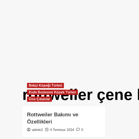
Bekçi Köpeği Türleri
rottweiler çene
Evde Beslenen Köpek Türleri
Öne Çıkanlar
Rottweiler Bakımı ve
Özellikleri
admin2
4 Temmuz 2024
0