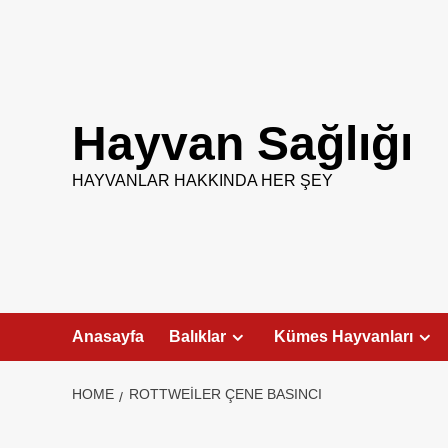
Skip
to
content
Hayvan Sağlığı
HAYVANLAR HAKKINDA HER ŞEY
Anasayfa
Balıklar
Kümes Hayvanları
HOME
ROTTWEILER ÇENE BASINCI