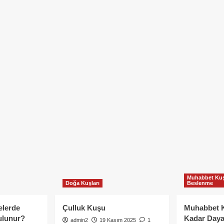
Muhabbet Kuş
Doğa Kuşları
Beslenme
elerde
Çulluk Kuşu
Muhabbet 
ulunur?
Kadar Daya
admin2
19 Kasım 2025
1