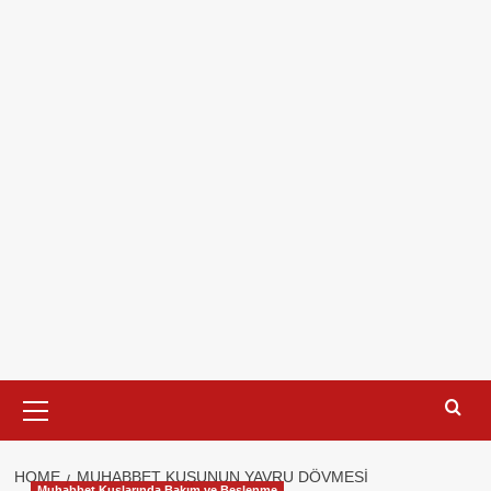
Primary
Menu
HOME
MUHABBET KUŞUNUN YAVRU DÖVMESI
Muhabbet Kuşlarında Bakım ve Beslenme