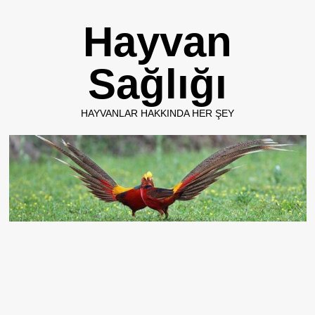
Skip
Hayvan
to
content
Sağlığı
HAYVANLAR HAKKINDA HER ŞEY