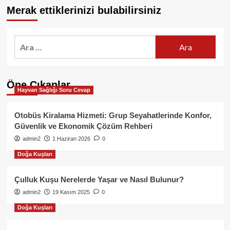
Merak ettiklerinizi bulabilirsiniz
Arama:
Öne Çıkanlar
Hayvan Sağlığı Soru Cevap
Otobüs Kiralama Hizmeti: Grup Seyahatlerinde Konfor,
Güvenlik ve Ekonomik Çözüm Rehberi
admin2
1 Haziran 2026
0
Doğa Kuşları
Çulluk Kuşu Nerelerde Yaşar ve Nasıl Bulunur?
admin2
19 Kasım 2025
0
Doğa Kuşları