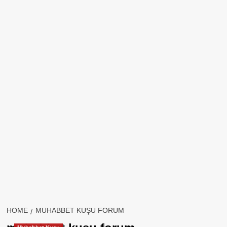
HOME
MUHABBET KUŞU FORUM