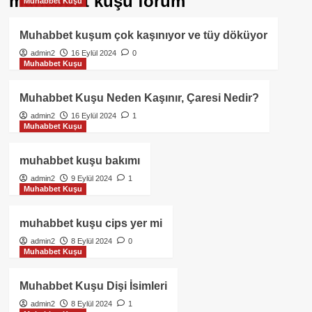
muhabbet kuşu forum
Muhabbet Kuşu
Muhabbet kuşum çok kaşınıyor ve tüy döküyor
admin2
16 Eylül 2024
0
Muhabbet Kuşu
Muhabbet Kuşu Neden Kaşınır, Çaresi Nedir?
admin2
16 Eylül 2024
1
Muhabbet Kuşu
muhabbet kuşu bakımı
admin2
9 Eylül 2024
1
Muhabbet Kuşu
muhabbet kuşu cips yer mi
admin2
8 Eylül 2024
0
Muhabbet Kuşu
Muhabbet Kuşu Dişi İsimleri
admin2
8 Eylül 2024
1