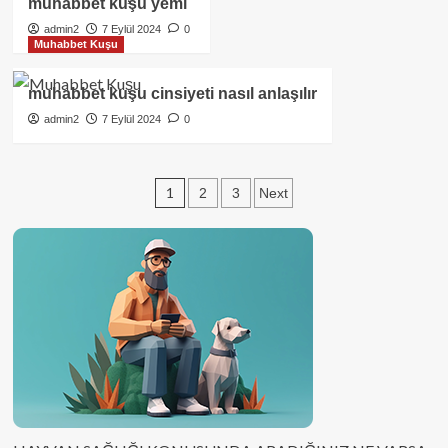
muhabbet kuşu yemi
admin2
7 Eylül 2024
0
Muhabbet Kuşu
muhabbet kuşu cinsiyeti nasıl anlaşılır
admin2
7 Eylül 2024
0
Yazı
1
2
3
Next
sayfalaması