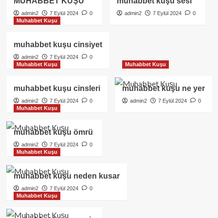
MUHABBET KUŞU
muhabbet kuşu sesi
admin2
7 Eylül 2024
0
admin2
7 Eylül 2024
0
Muhabbet Kuşu
muhabbet kuşu cinsiyet
admin2
7 Eylül 2024
0
Muhabbet Kuşu
Muhabbet Kuşu
muhabbet kuşu cinsleri
muhabbet kuşu ne yer
admin2
7 Eylül 2024
0
admin2
7 Eylül 2024
0
Muhabbet Kuşu
muhabbet kuşu ömrü
admin2
7 Eylül 2024
0
Muhabbet Kuşu
muhabbet kuşu neden kusar
admin2
7 Eylül 2024
0
Muhabbet Kuşu