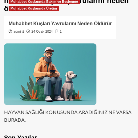
muhabbet kuşları yavrularını neden
Muhabbet Kuşlarında Bakım ve Beslenme
öldürür
Muhabbet Kuşlarında Üretim
Muhabbet Kuşları Yavrularını Neden Öldürür
admin2
24 Ocak 2024
1
HAYVAN SAĞLIĞI KONUSUNDA ARADIĞINIZ NE VARSA
BURADA.
Son Yazılar