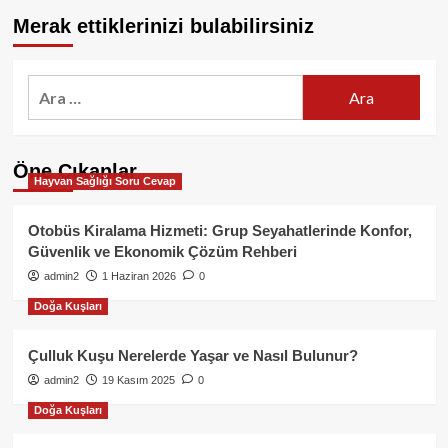
Merak ettiklerinizi bulabilirsiniz
Arama:
Öne Çıkanlar
Hayvan Sağlığı Soru Cevap
Otobüs Kiralama Hizmeti: Grup Seyahatlerinde Konfor,
Güvenlik ve Ekonomik Çözüm Rehberi
admin2
1 Haziran 2026
0
Doğa Kuşları
Çulluk Kuşu Nerelerde Yaşar ve Nasıl Bulunur?
admin2
19 Kasım 2025
0
Doğa Kuşları