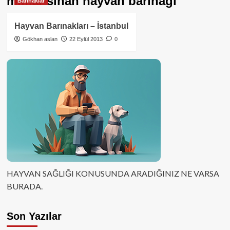
mimar sinan hayvan barınağı
Barınaklar
Hayvan Barınakları – İstanbul
Gökhan aslan
22 Eylül 2013
0
HAYVAN SAĞLIĞI KONUSUNDA ARADIĞINIZ NE VARSA
BURADA.
Son Yazılar