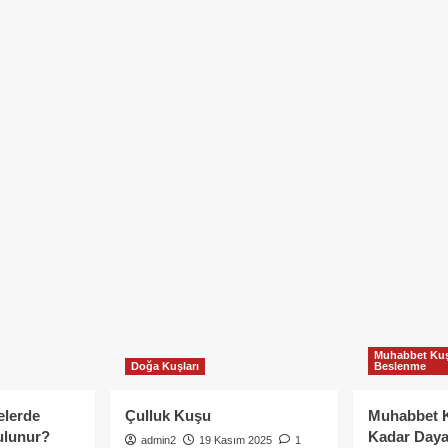
Muhabbet Kuş
Doğa Kuşları
Beslenme
elerde
Çulluk Kuşu
Muhabbet 
ulunur?
Kadar Daya
admin2
19 Kasım 2025
1