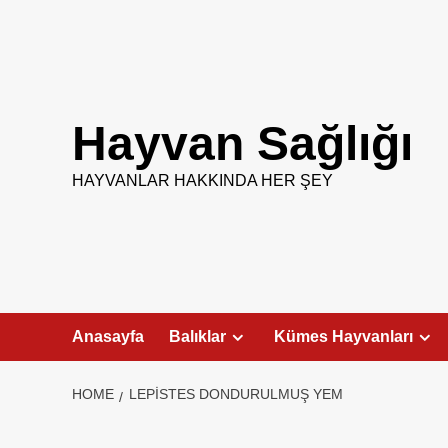
Skip
to
content
Hayvan Sağlığı
HAYVANLAR HAKKINDA HER ŞEY
Anasayfa
Balıklar
Kümes Hayvanları
HOME
LEPISTES DONDURULMUŞ YEM