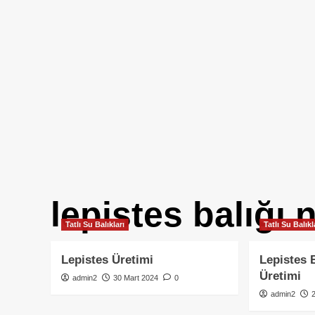
lepistes balığı 
Tatlı Su Balıkları
Tatlı Su Balıkl
Lepistes Üretimi
Lepistes 
Üretimi
admin2
30 Mart 2024
0
admin2