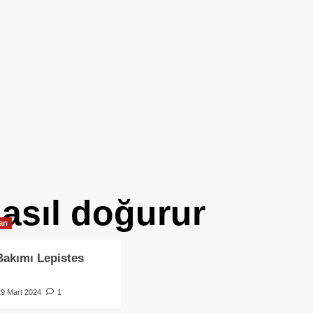
nasıl doğurur
arı
Bakımı Lepistes
29 Mart 2024
1