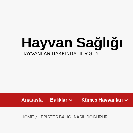
Skip
to
content
Hayvan Sağlığı
HAYVANLAR HAKKINDA HER ŞEY
Anasayfa
Balıklar
Kümes Hayvanları
HOME
LEPISTES BALIĞI NASIL DOĞURUR