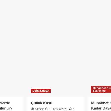
Muhabbet Kuş
Doğa Kuşları
Beslenme
elerde
Çulluk Kuşu
Muhabbet 
ulunur?
Kadar Daya
admin2
19 Kasım 2025
1