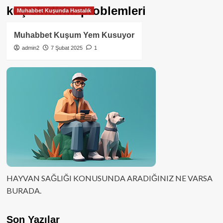
kuş sindirim problemleri
Muhabbet Kuşunda Hastalık
Muhabbet Kuşum Yem Kusuyor
admin2
7 Şubat 2025
1
HAYVAN SAĞLIĞI KONUSUNDA ARADIĞINIZ NE VARSA
BURADA.
Son Yazılar