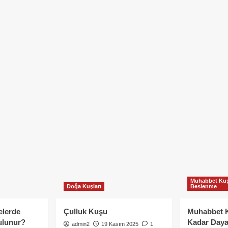
Muhabbet Kuş
Doğa Kuşları
Beslenme
elerde
Çulluk Kuşu
Muhabbet 
ulunur?
Kadar Daya
admin2
19 Kasım 2025
1