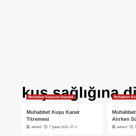
kuş sağlığına d
Muhabbet Kuşunda Hastalık
Muhabbet Kuş
Muhabbet Kuşu Kanat
Muhabbet
Titremesi
Alırken S
admin2
7 Şubat 2025
0
admin2