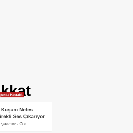
ikkat
unda Hastalık
 Kuşum Nefes
ürekli Ses Çıkarıyor
7 Şubat 2025
0