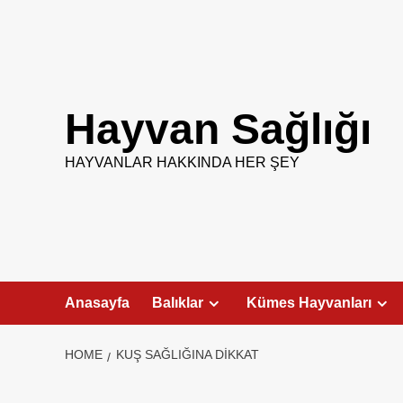
Skip
to
content
Hayvan Sağlığı
HAYVANLAR HAKKINDA HER ŞEY
Anasayfa
Balıklar
Kümes Hayvanları
HOME
KUŞ SAĞLIĞINA DIKKAT