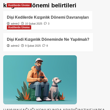
kızgınlık dönemi belirtileri
Kedilerde Üreme
Dişi Kedilerde Kızgınlık Dönemi Davranışları
admin2
10 Şubat 2025
3
Kedilerde Üreme
Dişi Kedi Kızgınlık Döneminde Ne Yapılmalı?
admin2
9 Şubat 2025
8
HAYVAN SAĞLIĞI KONUSUNDA ARADIĞINIZ NE VARSA