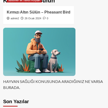
Kırmızı Altın Sülün
Sülünler ve Tavus Kuşları
Kırmızı Altın Sülün – Pheasant Bird
admin2
26 Ocak 2024
0
HAYVAN SAĞLIĞI KONUSUNDA ARADIĞINIZ NE VARSA
BURADA.
Son Yazılar