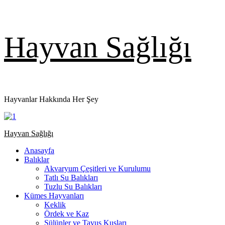
Skip
Hayvan Sağlığı
to
content
Hayvanlar Hakkında Her Şey
Primary
Hayvan Sağlığı
Menu
Anasayfa
Balıklar
Akvaryum Çeşitleri ve Kurulumu
Tatlı Su Balıkları
Tuzlu Su Balıkları
Kümes Hayvanları
Keklik
Ördek ve Kaz
Sülünler ve Tavus Kuşları