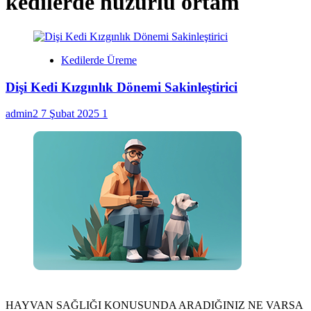
kedilerde huzurlu ortam
Kedilerde Üreme
Dişi Kedi Kızgınlık Dönemi Sakinleştirici
admin2
7 Şubat 2025
1
HAYVAN SAĞLIĞI KONUSUNDA ARADIĞINIZ NE VARSA