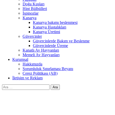
Doğa Kuşları
Hint Bülbülleri
İspinozlar
Kanarya
Kanarya bakımı beslenmesi
Kanarya Hastalıkları
Kanarya Üretimi
Güvercinler
Güvercinlerde Bakım ve Beslenme
Güvercinlerde Üreme
Kanatlı Av Hayvanları
Memeli Av Hayvanları
Kurumsal
Hakkımızda
Sorumluluk Sınırlaması Beyanı
Çerez Politikası (AB)
İletişim ve Reklam
Arama: