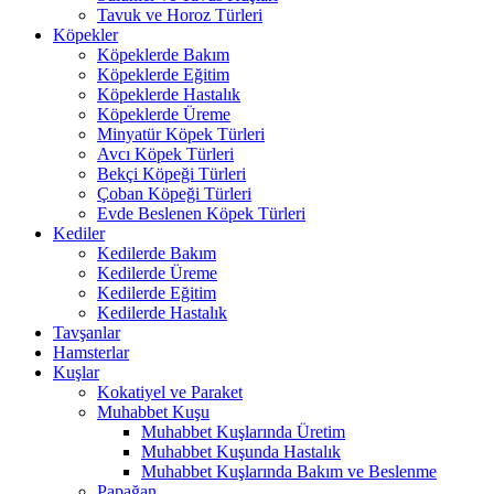
Tavuk ve Horoz Türleri
Köpekler
Köpeklerde Bakım
Köpeklerde Eğitim
Köpeklerde Hastalık
Köpeklerde Üreme
Minyatür Köpek Türleri
Avcı Köpek Türleri
Bekçi Köpeği Türleri
Çoban Köpeği Türleri
Evde Beslenen Köpek Türleri
Kediler
Kedilerde Bakım
Kedilerde Üreme
Kedilerde Eğitim
Kedilerde Hastalık
Tavşanlar
Hamsterlar
Kuşlar
Kokatiyel ve Paraket
Muhabbet Kuşu
Muhabbet Kuşlarında Üretim
Muhabbet Kuşunda Hastalık
Muhabbet Kuşlarında Bakım ve Beslenme
Papağan