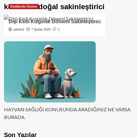
kedilerde doğal sakinleştirici
Kedilerde Üreme
Dişi Kedi Kızgınlık Dönemi Sakinleştirici
admin2
7 Şubat 2025
1
HAYVAN SAĞLIĞI KONUSUNDA ARADIĞINIZ NE VARSA
BURADA.
Son Yazılar