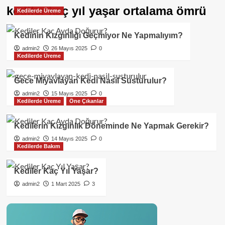
kediler kaç yıl yaşar ortalama ömrü
Kedilerde Üreme
Kedinin Kızgınlığı Geçmiyor Ne Yapmalıyım?
admin2
26 Mayıs 2025
0
Kedilerde Üreme
Gece Miyavlayan Kedi Nasıl Susturulur?
admin2
15 Mayıs 2025
0
Kedilerde Üreme
Öne Çıkanlar
Kedilerin Kızgınlık Döneminde Ne Yapmak Gerekir?
admin2
14 Mayıs 2025
0
Kedilerde Bakım
Kediler Kaç Yıl Yaşar?
admin2
1 Mart 2025
3