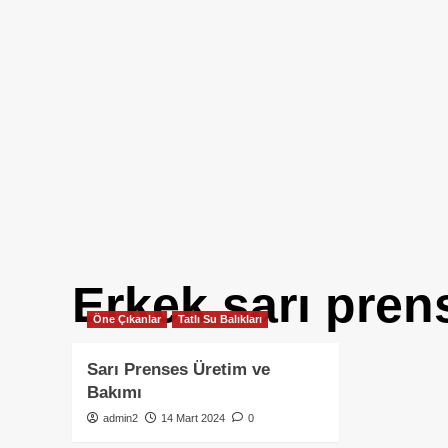
Erkek sarı pren
Öne Çıkanlar
Tatlı Su Balıkları
Sarı Prenses Üretim ve
Bakımı
admin2
14 Mart 2024
0