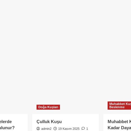
Muhabbet Kuş
Doğa Kuşları
Beslenme
elerde
Çulluk Kuşu
Muhabbet 
ulunur?
Kadar Daya
admin2
19 Kasım 2025
1