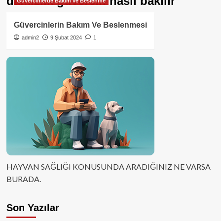
damızlık güvercin nasıl bakılır
Güvercinlerde Bakım ve Beslenme
Güvercinlerin Bakım Ve Beslenmesi
admin2
9 Şubat 2024
1
HAYVAN SAĞLIĞI KONUSUNDA ARADIĞINIZ NE VARSA
BURADA.
Son Yazılar