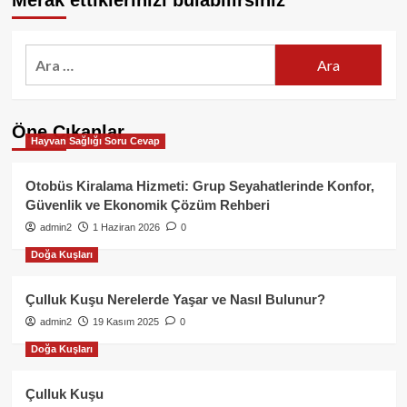
Merak ettiklerinizi bulabilirsiniz
Arama:
Öne Çıkanlar
Hayvan Sağlığı Soru Cevap
Otobüs Kiralama Hizmeti: Grup Seyahatlerinde Konfor,
Güvenlik ve Ekonomik Çözüm Rehberi
admin2
1 Haziran 2026
0
Doğa Kuşları
Çulluk Kuşu Nerelerde Yaşar ve Nasıl Bulunur?
admin2
19 Kasım 2025
0
Doğa Kuşları
Çulluk Kuşu