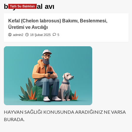
büyük kefal avı
Tatlı Su Balıkları
Kefal (Chelon labrosus) Bakımı, Beslenmesi,
Üretimi ve Avcılığı
admin2
18 Şubat 2025
5
HAYVAN SAĞLIĞI KONUSUNDA ARADIĞINIZ NE VARSA
BURADA.