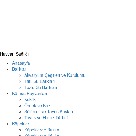
Primary
Hayvan Sağlığı
Menu
Anasayfa
Balıklar
Akvaryum Çeşitleri ve Kurulumu
Tatlı Su Balıkları
Tuzlu Su Balıkları
Kümes Hayvanları
Keklik
Ördek ve Kaz
Sülünler ve Tavus Kuşları
Tavuk ve Horoz Türleri
Köpekler
Köpeklerde Bakım
Köpeklerde Eğitim