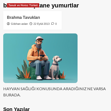
brahma kaç tane yumurtlar
Tavuk ve Horoz Türleri
Brahma Tavukları
Gökhan aslan
22 Eylül 2013
0
HAYVAN SAĞLIĞI KONUSUNDA ARADIĞINIZ NE VARSA
BURADA.
Son Yazılar