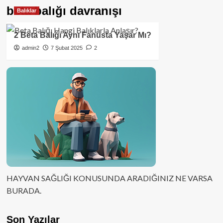
beta balığı davranışı
Balıklar
2 Beta Balığı Aynı Fanusta Yaşar Mı?
admin2
7 Şubat 2025
2
HAYVAN SAĞLIĞI KONUSUNDA ARADIĞINIZ NE VARSA
BURADA.
Son Yazılar