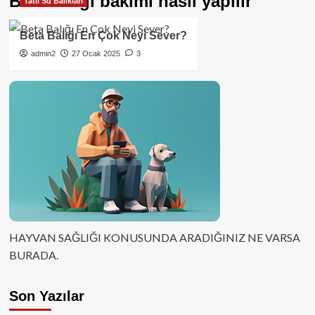
Beta balığı bakımı nasıl yapılır
Tatlı Su Balıkları
Beta Balığı En Çok Neyi Sever?
admin2
27 Ocak 2025
3
HAYVAN SAĞLIĞI KONUSUNDA ARADIĞINIZ NE VARSA
BURADA.
Son Yazılar