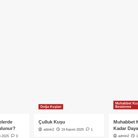
Muhabbet Kuş
Doğa Kuşları
Beslenme
elerde
Çulluk Kuşu
Muhabbet 
ulunur?
Kadar Daya
admin2
19 Kasım 2025
1
m 2025
0
admin2
1