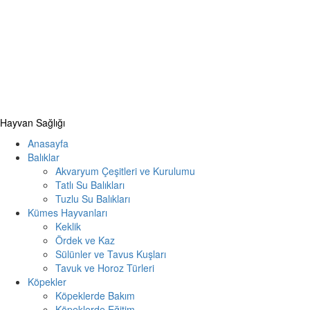
Primary
Hayvan Sağlığı
Menu
Anasayfa
Balıklar
Akvaryum Çeşitleri ve Kurulumu
Tatlı Su Balıkları
Tuzlu Su Balıkları
Kümes Hayvanları
Keklik
Ördek ve Kaz
Sülünler ve Tavus Kuşları
Tavuk ve Horoz Türleri
Köpekler
Köpeklerde Bakım
Köpeklerde Eğitim