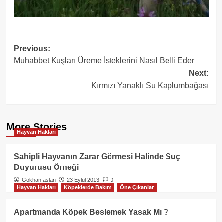
Post
Previous:
Muhabbet Kuşları Üreme İsteklerini Nasıl Belli Eder
navigation
Next:
Kırmızı Yanaklı Su Kaplumbağası
More Stories
Hayvan Hakları
Sahipli Hayvanın Zarar Görmesi Halinde Suç
Duyurusu Örneği
Gökhan aslan
23 Eylül 2013
0
Hayvan Hakları
Köpeklerde Bakım
Öne Çıkanlar
Apartmanda Köpek Beslemek Yasak Mı ?